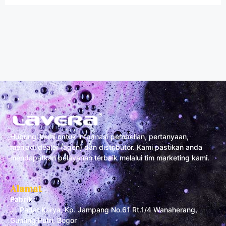
Hubungi kami untuk informasi pembelian, pertanyaan,
menjadi dealer (agen) dan distributor. Kami pastikan anda
mendapatkan pelayanan terbaik melalui tim marketing kami.
Alamat
Pabrik :
Jl. Padat Karya, Kp. Jampang No.61 Rt.1/4 Wanaherang,
Gunung Putri, Bogor