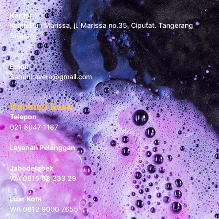
Kantor :
Komp Puri Marissa, jl. Marissa no.35, Ciputat. Tangerang
Selatan
Email :
SabunLavera@gmail.com
Hubungi Kami
Telepon
021 8047 1187
Layanan Pelanggan
Jabodetabek
WA 0815 88 333 29
Luar Kota
WA 0812 9000 7655