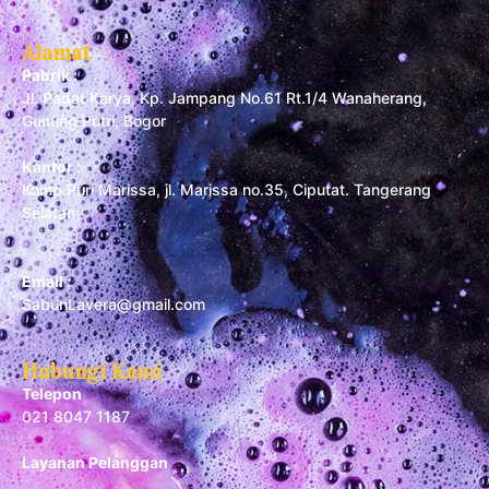
Alamat
Pabrik :
Jl. Padat Karya, Kp. Jampang No.61 Rt.1/4 Wanaherang,
Gunung Putri, Bogor
Kantor :
Komp Puri Marissa, jl. Marissa no.35, Ciputat. Tangerang
Selatan
Email :
SabunLavera@gmail.com
Hubungi Kami
Telepon
021 8047 1187
Layanan Pelanggan