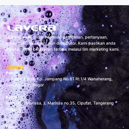
Hubungi kami untuk informasi pembelian, pertanyaan,
menjadi dealer (agen) dan distributor. Kami pastikan anda
mendapatkan pelayanan terbaik melalui tim marketing kami.
Alamat
Pabrik :
Jl. Padat Karya, Kp. Jampang No.61 Rt.1/4 Wanaherang,
Gunung Putri, Bogor
Kantor :
Komp Puri Marissa, jl. Marissa no.35, Ciputat. Tangerang
Selatan
Email :