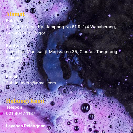
Alamat
Pabrik :
Jl. Padat Karya, Kp. Jampang No.61 Rt.1/4 Wanaherang,
Gunung Putri, Bogor
Kantor :
Komp Puri Marissa, jl. Marissa no.35, Ciputat. Tangerang
Selatan
Email :
SabunLavera@gmail.com
Hubungi Kami
Telepon
021 8047 1187
Layanan Pelanggan