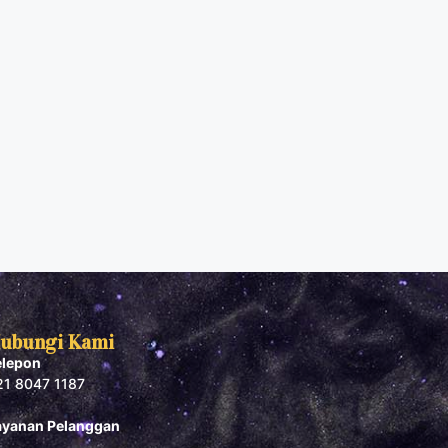
ubungi Kami
elepon
21 8047 1187
ayanan Pelanggan