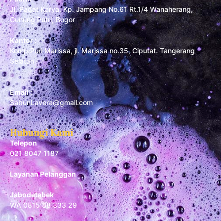
Jl. Padat Karya, Kp. Jampang No.61 Rt.1/4 Wanaherang,
Gunung Putri, Bogor
Kantor :
Komp Puri Marissa, jl. Marissa no.35, Ciputat. Tangerang
Selatan
Email :
SabunLavera@gmail.com
Hubungi Kami
Telepon
021 8047 1187
Layanan Pelanggan
Jabodetabek
WA 0815 88 333 29