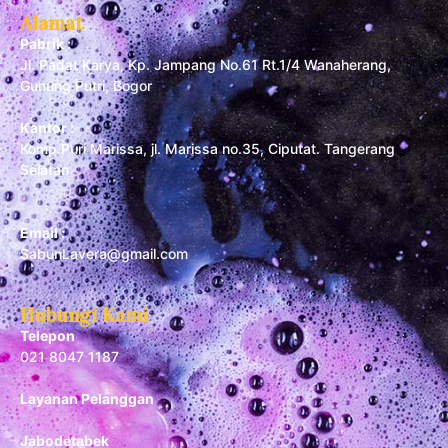
Alamat
Pabrik :
Jl. Padat Karya, Kp. Jampang No.61 Rt.1/4 Wanaherang,
Gunung Putri, Bogor
Kantor :
Komp Puri Marissa, jl. Marissa no.35, Ciputat. Tangerang
Selatan
Email :
SabunLavera@gmail.com
Hubungi Kami
Telepon
021 8047 1187
Layanan Pelanggan
Jabodetabek