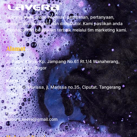
Hubungi kami untuk informasi pembelian, pertanyaan,
menjadi dealer (agen) dan distributor. Kami pastikan anda
mendapatkan pelayanan terbaik melalui tim marketing kami.
Alamat
Pabrik :
Jl. Padat Karya, Kp. Jampang No.61 Rt.1/4 Wanaherang,
Gunung Putri, Bogor
Kantor :
Komp Puri Marissa, jl. Marissa no.35, Ciputat. Tangerang
Selatan
Email :
SabunLavera@gmail.com