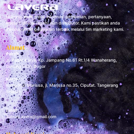
Hubungi kami untuk informasi pembelian, pertanyaan,
menjadi dealer (agen) dan distributor. Kami pastikan anda
mendapatkan pelayanan terbaik melalui tim marketing kami.
Alamat
Pabrik :
Jl. Padat Karya, Kp. Jampang No.61 Rt.1/4 Wanaherang,
Gunung Putri, Bogor
Kantor :
Komp Puri Marissa, jl. Marissa no.35, Ciputat. Tangerang
Selatan
Email :
SabunLavera@gmail.com