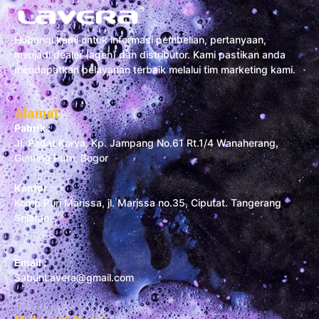
Hubungi kami untuk informasi pembelian, pertanyaan,
menjadi dealer (agen) dan distributor. Kami pastikan anda
mendapatkan pelayanan terbaik melalui tim marketing kami.
Alamat
Pabrik :
Jl. Padat Karya, Kp. Jampang No.61 Rt.1/4 Wanaherang,
Gunung Putri, Bogor
Kantor :
Komp Puri Marissa, jl. Marissa no.35, Ciputat. Tangerang
Selatan
Email :
SabunLavera@gmail.com