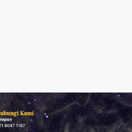
ubungi Kami
elepon
21 8047 1187