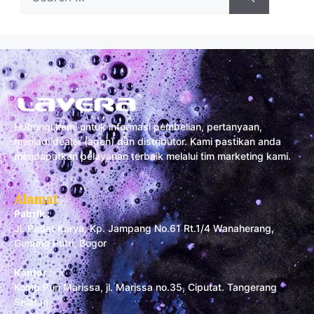
Hubungi kami untuk informasi pembelian, pertanyaan,
menjadi dealer (agen) dan distributor. Kami pastikan anda
mendapatkan pelayanan terbaik melalui tim marketing kami.
Alamat
Pabrik :
Jl. Padat Karya, Kp. Jampang No.61 Rt.1/4 Wanaherang,
Gunung Putri, Bogor
Kantor :
Komp Puri Marissa, jl. Marissa no.35, Ciputat. Tangerang
Selatan