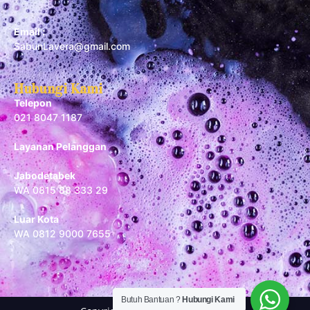
Email :
SabunLavera@gmail.com
Hubungi Kami
Telepon
021 8047 1187
Layanan Pelanggan
Jabodetabek
WA 0815 88 333 29
Luar Kota
WA 0812 9000 7655
Butuh Bantuan ?
Hubungi Kami