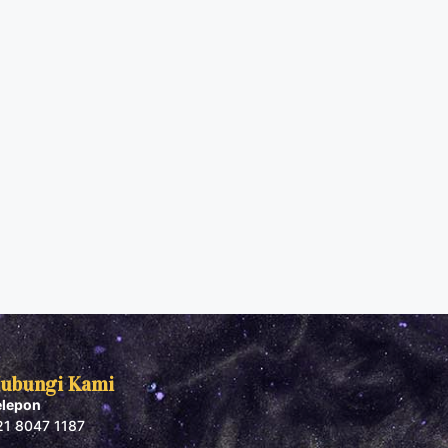
ubungi Kami
elepon
21 8047 1187