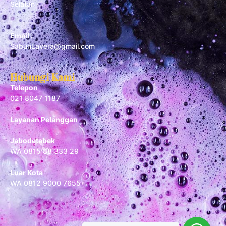
Selatan
Email :
SabunLavera@gmail.com
Hubungi Kami
Telepon
021 8047 1187
Layanan Pelanggan
Jabodetabek
WA 0815 88 333 29
Luar Kota
WA 0812 9000 7655