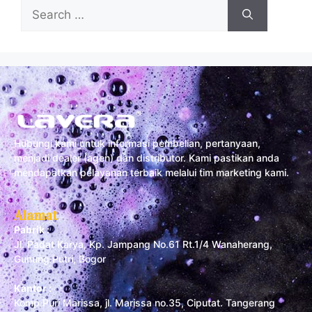
Hubungi kami untuk informasi pembelian, pertanyaan,
menjadi dealer (agen) dan distributor. Kami pastikan anda
mendapatkan pelayanan terbaik melalui tim marketing kami.
Alamat
Pabrik :
Jl. Padat Karya, Kp. Jampang No.61 Rt.1/4 Wanaherang,
Gunung Putri, Bogor
Kantor :
Komp Puri Marissa, jl. Marissa no.35, Ciputat. Tangerang