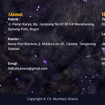
Alamat
H
Pabrik :
T
Jl. Padat Karya, Kp. Jampang No.61 Rt.1/4 Wanaherang,
0
Gunung Putri, Bogor
L
Kantor :
Komp Puri Marissa, jl. Marissa no.35, Ciputat. Tangerang
J
Selatan
W
L
Email :
W
SabunLavera@gmail.com
Copyright © CV. Mumtazi Sharia