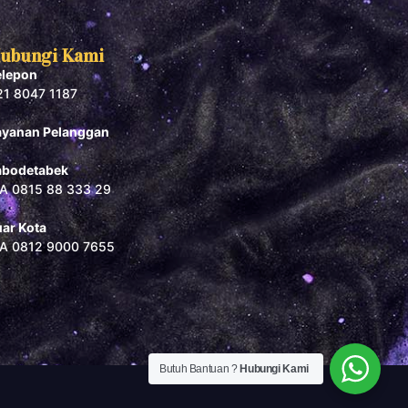
ubungi Kami
elepon
21 8047 1187
ayanan Pelanggan
abodetabek
A 0815 88 333 29
uar Kota
A 0812 9000 7655
Butuh Bantuan ?
Hubungi Kami