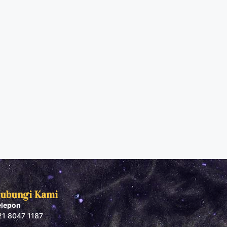
ubungi Kami
elepon
21 8047 1187