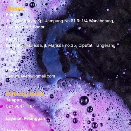
Alamat
Pabrik :
Jl. Padat Karya, Kp. Jampang No.61 Rt.1/4 Wanaherang,
Gunung Putri, Bogor
Kantor :
Komp Puri Marissa, jl. Marissa no.35, Ciputat. Tangerang
Selatan
Email :
SabunLavera@gmail.com
Hubungi Kami
Telepon
021 8047 1187
Layanan Pelanggan
Jabodetabek