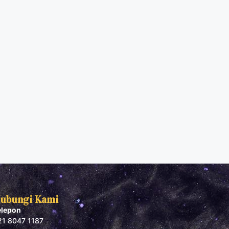
ubungi Kami
elepon
21 8047 1187