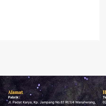
Alamat
H
Pabrik :
T
Jl. Padat Karya, Kp. Jampang No.61 Rt.1/4 Wanaherang,
0