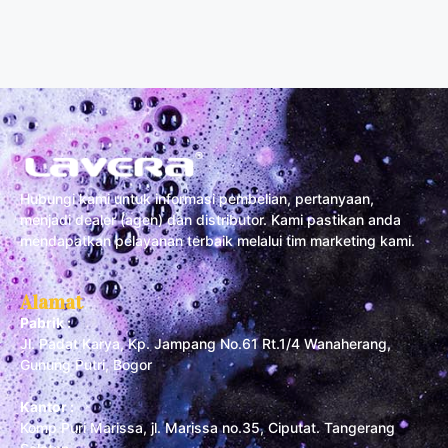
Hubungi kami untuk informasi pembelian, pertanyaan,
menjadi dealer (agen) dan distributor. Kami pastikan anda
mendapatkan pelayanan terbaik melalui tim marketing kami.
Alamat
Pabrik :
Jl. Padat Karya, Kp. Jampang No.61 Rt.1/4 Wanaherang,
Gunung Putri, Bogor
Kantor :
Komp Puri Marissa, jl. Marissa no.35, Ciputat. Tangerang