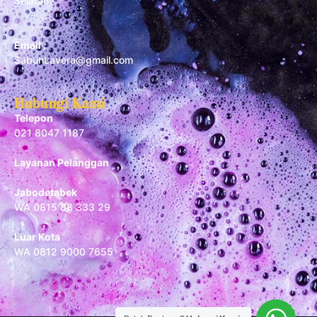
Selatan
Email :
SabunLavera@gmail.com
Hubungi Kami
Telepon
021 8047 1187
Layanan Pelanggan
Jabodetabek
WA 0815 88 333 29
Luar Kota
WA 0812 9000 7655