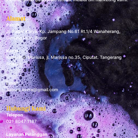
Alamat
Pabrik :
Jl. Padat Karya, Kp. Jampang No.61 Rt.1/4 Wanaherang,
Gunung Putri, Bogor
Kantor :
Komp Puri Marissa, jl. Marissa no.35, Ciputat. Tangerang
Selatan
Email :
SabunLavera@gmail.com
Hubungi Kami
Telepon
021 8047 1187
Layanan Pelanggan