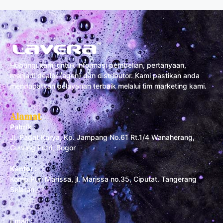
Hubungi kami untuk informasi pembelian, pertanyaan,
menjadi dealer (agen) dan distributor. Kami pastikan anda
mendapatkan pelayanan terbaik melalui tim marketing kami.
Alamat
Pabrik :
Jl. Padat Karya, Kp. Jampang No.61 Rt.1/4 Wanaherang,
Gunung Putri, Bogor
Kantor :
Komp Puri Marissa, jl. Marissa no.35, Ciputat. Tangerang
Selatan
Email :