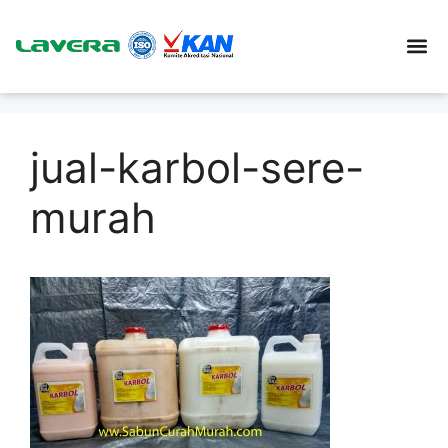
jual-karbol-sere-
murah