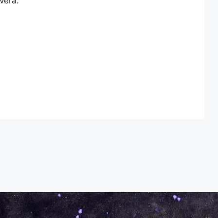
vera.
a