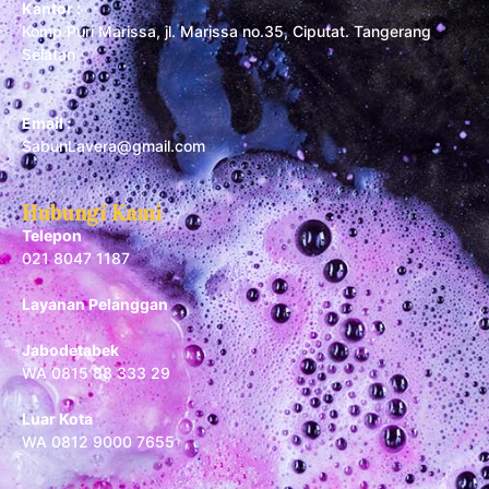
Kantor :
Komp Puri Marissa, jl. Marissa no.35, Ciputat. Tangerang
Selatan
Email :
SabunLavera@gmail.com
Hubungi Kami
Telepon
021 8047 1187
Layanan Pelanggan
Jabodetabek
WA 0815 88 333 29
Luar Kota
WA 0812 9000 7655