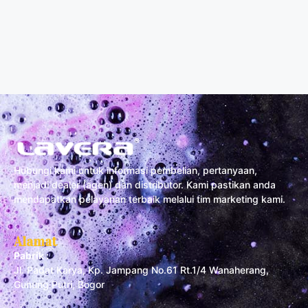
Hubungi kami untuk informasi pembelian, pertanyaan,
menjadi dealer (agen) dan distributor. Kami pastikan anda
mendapatkan pelayanan terbaik melalui tim marketing kami.
Alamat
Pabrik :
Jl. Padat Karya, Kp. Jampang No.61 Rt.1/4 Wanaherang,
Gunung Putri, Bogor