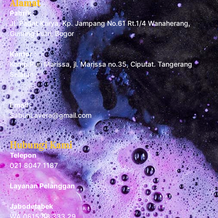
Alamat
Pabrik :
Jl. Padat Karya, Kp. Jampang No.61 Rt.1/4 Wanaherang,
Gunung Putri, Bogor
Kantor :
Komp Puri Marissa, jl. Marissa no.35, Ciputat. Tangerang
Selatan
Email :
SabunLavera@gmail.com
Hubungi Kami
Telepon
021 8047 1187
Layanan Pelanggan
Jabodetabek
WA 0815 88 333 29