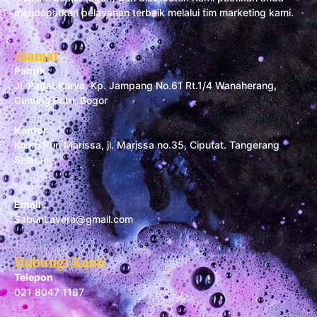
mendapatkan pelayanan terbaik melalui tim marketing kami.
Alamat
Pabrik :
Jl. Padat Karya, Kp. Jampang No.61 Rt.1/4 Wanaherang,
Gunung Putri, Bogor
Kantor :
Komp Puri Marissa, jl. Marissa no.35, Ciputat. Tangerang
Selatan
Email :
SabunLavera@gmail.com
Hubungi Kami
Telepon
021 8047 1187