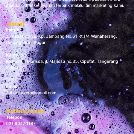
mendapatkan pelayanan terbaik melalui tim marketing kami.
Alamat
Pabrik :
Jl. Padat Karya, Kp. Jampang No.61 Rt.1/4 Wanaherang,
Gunung Putri, Bogor
Kantor :
Komp Puri Marissa, jl. Marissa no.35, Ciputat. Tangerang
Selatan
Email :
SabunLavera@gmail.com
Hubungi Kami
Telepon
021 8047 1187