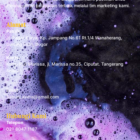
mendapatkan pelayanan terbaik melalui tim marketing kami.
Alamat
Pabrik :
Jl. Padat Karya, Kp. Jampang No.61 Rt.1/4 Wanaherang,
Gunung Putri, Bogor
Kantor :
Komp Puri Marissa, jl. Marissa no.35, Ciputat. Tangerang
Selatan
Email :
SabunLavera@gmail.com
Hubungi Kami
Telepon
021 8047 1187