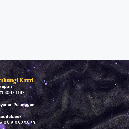
ubungi Kami
elepon
21 8047 1187
ayanan Pelanggan
abodetabek
A 0815 88 333 29