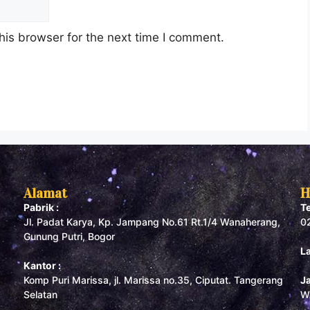
his browser for the next time I comment.
Alamat
H
Pabrik :
T
Jl. Padat Karya, Kp. Jampang No.61 Rt.1/4 Wanaherang,
0
Gunung Putri, Bogor
L
Kantor :
Komp Puri Marissa, jl. Marissa no.35, Ciputat. Tangerang
J
Selatan
W