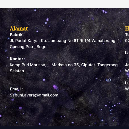
Alamat
H
Pabrik :
T
Jl. Padat Karya, Kp. Jampang No.61 Rt.1/4 Wanaherang,
0
Gunung Putri, Bogor
L
Kantor :
Komp Puri Marissa, jl. Marissa no.35, Ciputat. Tangerang
J
Selatan
W
L
Email :
W
SabunLavera@gmail.com