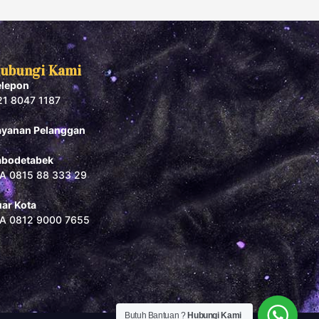
ubungi Kami
elepon
21 8047 1187
ayanan Pelanggan
abodetabek
A 0815 88 333 29
uar Kota
A 0812 9000 7655
Butuh Bantuan ?
Hubungi Kami