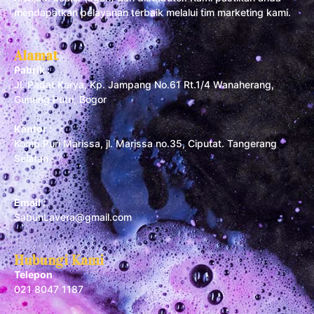
mendapatkan pelayanan terbaik melalui tim marketing kami.
Alamat
Pabrik :
Jl. Padat Karya, Kp. Jampang No.61 Rt.1/4 Wanaherang,
Gunung Putri, Bogor
Kantor :
Komp Puri Marissa, jl. Marissa no.35, Ciputat. Tangerang
Selatan
Email :
SabunLavera@gmail.com
Hubungi Kami
Telepon
021 8047 1187