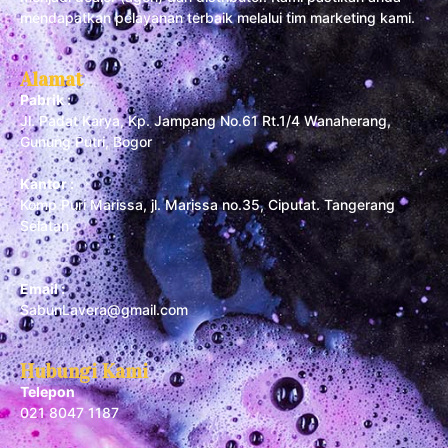
mendapatkan pelayanan terbaik melalui tim marketing kami.
Alamat
Pabrik :
Jl. Padat Karya, Kp. Jampang No.61 Rt.1/4 Wanaherang,
Gunung Putri, Bogor
Kantor :
Komp Puri Marissa, jl. Marissa no.35, Ciputat. Tangerang
Selatan
Email :
SabunLavera@gmail.com
Hubungi Kami
Telepon
021 8047 1187