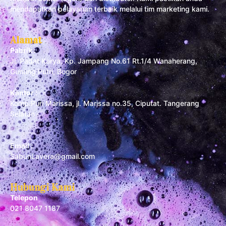
mendapatkan pelayanan terbaik melalui tim marketing kami.
Alamat
Pabrik :
Jl. Padat Karya, Kp. Jampang No.61 Rt.1/4 Wanaherang,
Gunung Putri, Bogor
Kantor :
Komp Puri Marissa, jl. Marissa no.35, Ciputat. Tangerang
Selatan
Email :
SabunLavera@gmail.com
Hubungi Kami
Telepon
021 8047 1187