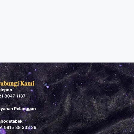
ubungi Kami
elepon
21 8047 1187
ayanan Pelanggan
abodetabek
A 0815 88 333 29