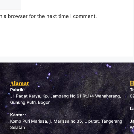
his browser for the next time I comment.
Alamat
H
Pabrik :
T
Jl. Padat Karya, Kp. Jampang No.61 Rt.1/4 Wanaherang,
0
Gunung Putri, Bogor
L
Kantor :
Komp Puri Marissa, jl. Marissa no.35, Ciputat. Tangerang
J
Selatan
W