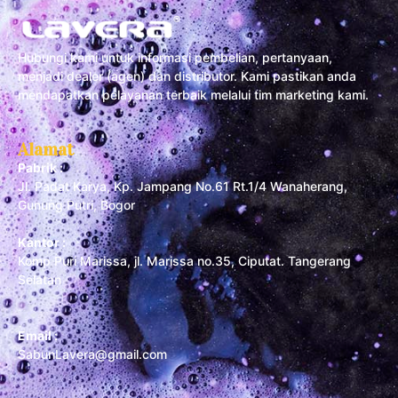
Hubungi kami untuk informasi pembelian, pertanyaan,
menjadi dealer (agen) dan distributor. Kami pastikan anda
mendapatkan pelayanan terbaik melalui tim marketing kami.
Alamat
Pabrik :
Jl. Padat Karya, Kp. Jampang No.61 Rt.1/4 Wanaherang,
Gunung Putri, Bogor
Kantor :
Komp Puri Marissa, jl. Marissa no.35, Ciputat. Tangerang
Selatan
Email :
SabunLavera@gmail.com