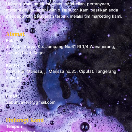
Hubungi kami untuk informasi pembelian, pertanyaan,
menjadi dealer (agen) dan distributor. Kami pastikan anda
mendapatkan pelayanan terbaik melalui tim marketing kami.
Alamat
Pabrik :
Jl. Padat Karya, Kp. Jampang No.61 Rt.1/4 Wanaherang,
Gunung Putri, Bogor
Kantor :
Komp Puri Marissa, jl. Marissa no.35, Ciputat. Tangerang
Selatan
Email :
SabunLavera@gmail.com
Hubungi Kami
Telepon